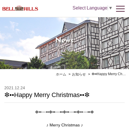
Select Language
▼
News
お知らせ
✼••Happy Merry Christmas••✼
ホーム
お知らせ
2021.12.24
✼••Happy Merry Christmas••✼
✼••┈┈••✼••┈┈••✼••┈┈••✼••┈┈••✼
♪ Merry Christmas ♪